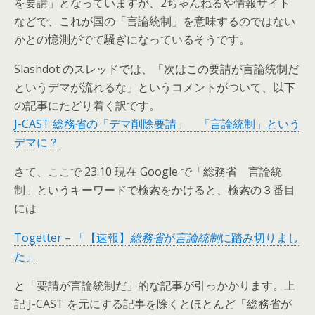
を要請」となっていますが、2ちゃんねるや情報サイト
などで、これが国の「言論統制」を意味するのではない
かとの憶測がでて騒ぎになっているそうです。
Slashdot のスレッドでは、「次はこの要請が言論統制だ
というデマが流れるな」というコメントがついて、以下
の記事にたどり着く訳です。
J-CAST 総務省の「デマ削除要請」 「言論統制」という
デマに？
さて、ここで 23:10 現在 Google で「総務省 言論統
制」というキーワードで検索をかけると、検索の３番目
には
Togetter – 「【速報】
総務省
が
言論統制
に踏み切りまし
た」
と「要請が言論統制だ」的な記事が引っかかります。上
記 J-CAST を元にする記事を除くとほとんど「総務省が