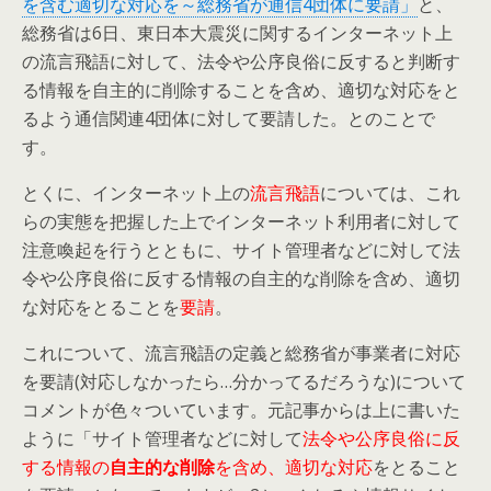
を含む適切な対応を～総務省が通信4団体に要請」
と、
総務省は6日、東日本大震災に関するインターネット上
の流言飛語に対して、法令や公序良俗に反すると判断す
る情報を自主的に削除することを含め、適切な対応をと
るよう通信関連4団体に対して要請した。とのことで
す。
とくに、インターネット上の
流言飛語
については、これ
らの実態を把握した上でインターネット利用者に対して
注意喚起を行うとともに、サイト管理者などに対して法
令や公序良俗に反する情報の自主的な削除を含め、適切
な対応をとることを
要請
。
これについて、流言飛語の定義と総務省が事業者に対応
を要請(対応しなかったら…分かってるだろうな)について
コメントが色々ついています。元記事からは上に書いた
ように「サイト管理者などに対して
法令や公序良俗に反
する情報の
自主的な削除
を含め、適切な対応
をとること