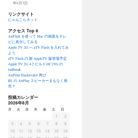
年6月3日
リンクサイト
にゃんこらネット
アクセス Top 6
AirFlick を使って Mac の画面をテレ
ビに表示してみる
Apple TV 2G へ aTV Flash を入れてみ
よう
aTV Flash の 新 AppleTV 版登場予定
Apple TV 2G 4.2 ビルド(8C150) の
Jailbreak
AirPrint Hacktivator 再び
BL の AirPlay スピーカーまもなく発
売？
投稿カレンダー
2026年8月
月
火
水
木
金
土
日
1
2
3
4
5
6
7
8
9
10
11
12
13
14
15
16