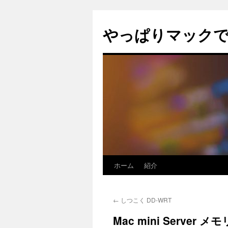
コ
ン
やっぱりマック
テ
ン
ツ
へ
ス
キ
ッ
プ
ホーム
紹介
←
しつこく DD-WRT
Mac mini Server 