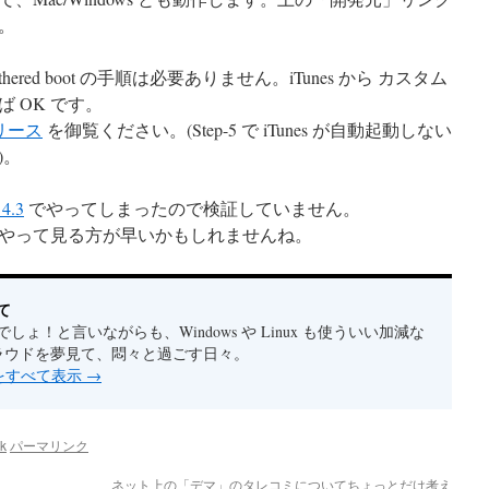
。
すから、tethered boot の手順は必要ありません。iTunes から カスタム
ば OK です。
 リリース
を御覧ください。(Step-5 で iTunes が自動起動しない
)。
4.3
でやってしまったので検証していません。
やって見る方が早いかもしれませんね。
て
しょ！と言いながらも、Windows や Linux も使ういい加減な
クラウドを夢見て、悶々と過ごす日々。
稿をすべて表示
→
ak
パーマリンク
ネット上の「デマ」のタレコミについてちょっとだけ考え