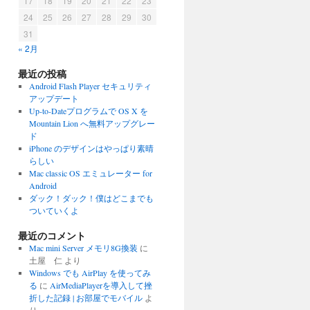
17
18
19
20
21
22
23
24
25
26
27
28
29
30
31
« 2月
最近の投稿
Android Flash Player セキュリティ
アップデート
Up-to-Dateプログラムで OS X を
Mountain Lion へ無料アップグレー
ド
iPhone のデザインはやっぱり素晴
らしい
Mac classic OS エミュレーター for
Android
ダック！ダック！僕はどこまでも
ついていくよ
最近のコメント
Mac mini Server メモリ8G換装
に
土屋 仁
より
Windows でも AirPlay を使ってみ
る
に
AirMediaPlayerを導入して挫
折した記録 | お部屋でモバイル
よ