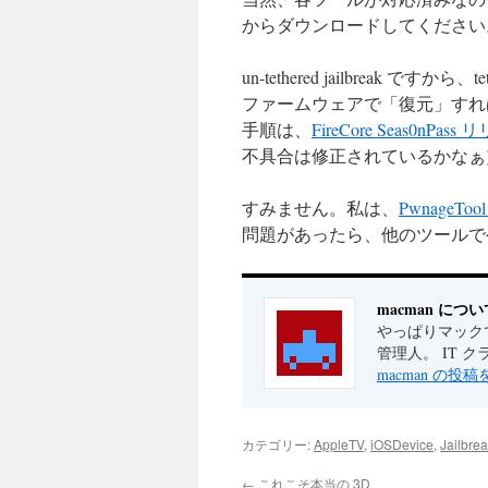
からダウンロードしてください
un-tethered jailbreak で
ファームウェアで「復元」すれ
手順は、
FireCore Seas0nPass
不具合は修正されているかなぁ
すみません。私は、
PwnageTool 
問題があったら、他のツールで
macman につい
やっぱりマックで
管理人。 IT 
macman の投
カテゴリー:
AppleTV
,
iOSDevice
,
Jailbre
←
これこそ本当の 3D