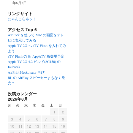
年6月3日
リンクサイト
にゃんこらネット
アクセス Top 6
AirFlick を使って Mac の画面をテレ
ビに表示してみる
Apple TV 2G へ aTV Flash を入れてみ
よう
aTV Flash の 新 AppleTV 版登場予定
Apple TV 2G 4.2 ビルド(8C150) の
Jailbreak
AirPrint Hacktivator 再び
BL の AirPlay スピーカーまもなく発
売？
投稿カレンダー
2026年8月
月
火
水
木
金
土
日
1
2
3
4
5
6
7
8
9
10
11
12
13
14
15
16