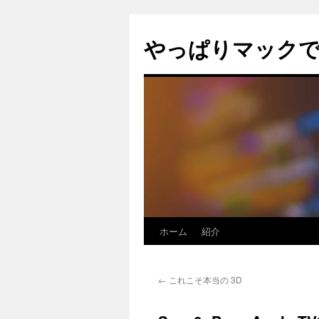
コ
ン
やっぱりマック
テ
ン
ツ
へ
ス
キ
ッ
プ
ホーム
紹介
←
これこそ本当の 3D