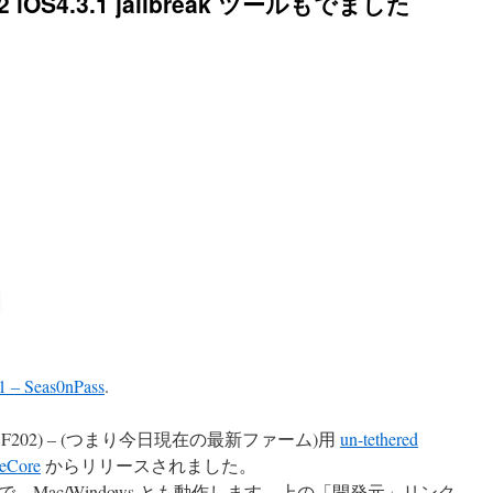
V2 iOS4.3.1 jailbreak ツールもでました
01 – Seas0nPass
.
 4.3 (8F202) – (つまり今日現在の最新ファーム)用
un-tethered
reCore
からリリースされました。
Mac/Windows とも動作します。上の「開発元」リンク