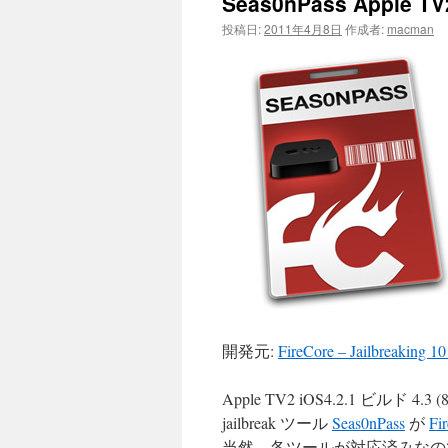
Seas0nPass Apple T
投稿日:
2011年4月8日
作成者:
macman
開発元:
FireCore – Jailbreaking 1
Apple TV2 iOS4.2.1 ビルド
jailbreak ツール
Seas0nPass
が
Fi
当然、各ツールが対応済みなので、