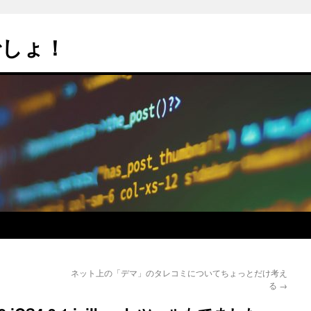
でしょ！
ネット上の「デマ」のタレコミについてちょっとだけ考え
る
→