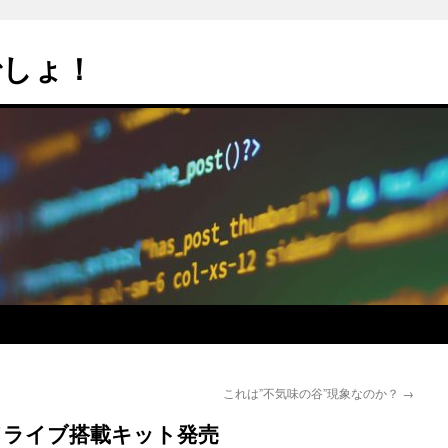
でしょ！
これは”不気味の谷”現象なのか？
→
11 2ドライブ搭載キット発売