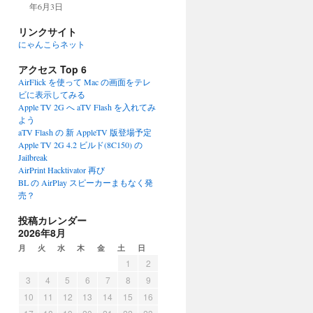
年6月3日
リンクサイト
にゃんこらネット
アクセス Top 6
AirFlick を使って Mac の画面をテレ
ビに表示してみる
Apple TV 2G へ aTV Flash を入れてみ
よう
aTV Flash の 新 AppleTV 版登場予定
Apple TV 2G 4.2 ビルド(8C150) の
Jailbreak
AirPrint Hacktivator 再び
BL の AirPlay スピーカーまもなく発
売？
投稿カレンダー
2026年8月
月
火
水
木
金
土
日
1
2
3
4
5
6
7
8
9
10
11
12
13
14
15
16