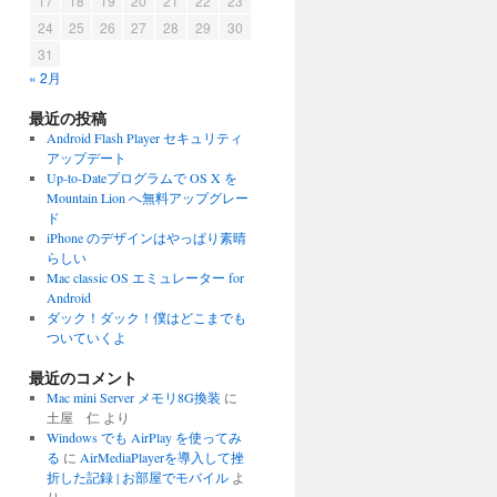
17
18
19
20
21
22
23
24
25
26
27
28
29
30
31
« 2月
最近の投稿
Android Flash Player セキュリティ
アップデート
Up-to-Dateプログラムで OS X を
Mountain Lion へ無料アップグレー
ド
iPhone のデザインはやっぱり素晴
らしい
Mac classic OS エミュレーター for
Android
ダック！ダック！僕はどこまでも
ついていくよ
最近のコメント
Mac mini Server メモリ8G換装
に
土屋 仁
より
Windows でも AirPlay を使ってみ
る
に
AirMediaPlayerを導入して挫
折した記録 | お部屋でモバイル
よ