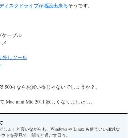
ハードディスクドライブが増設出来る
そうです。
イブケーブル
トメ
取り外しツール
ト
5,500-) ならお買い得じゃないでしょうか？。
らって Mac mini Mid 2011 欲しくなりました…。
て
しょ！と言いながらも、Windows や Linux も使ういい加減な
クラウドを夢見て、悶々と過ごす日々。