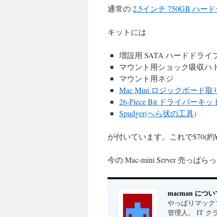
通常の
2.5インチ 750GB 
キットには
増設用 SATA ハードドラ
マウント用ショック吸収ハ
マウント用ネジ
Mac Mini ロジックボード
26-Piece Bit ドライバーキッ
Spudger(へら状の工具)
が付いています。これで$70(約¥
今の Mac-mini Server 売っぱ
macman につい
やっぱりマックで
管理人。 IT 