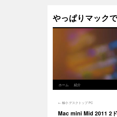
コ
ン
やっぱりマック
テ
ン
ツ
へ
ス
キ
ッ
プ
ホーム
紹介
←
極小 デスクトップ PC
Mac mini Mid 20