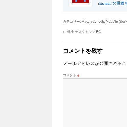
macman の投
カテゴリー:
Mac
,
mac-tech
,
MacMIni(Serv
←
極小 デスクトップ PC
コメントを残す
メールアドレスが公開されるこ
コメント
※