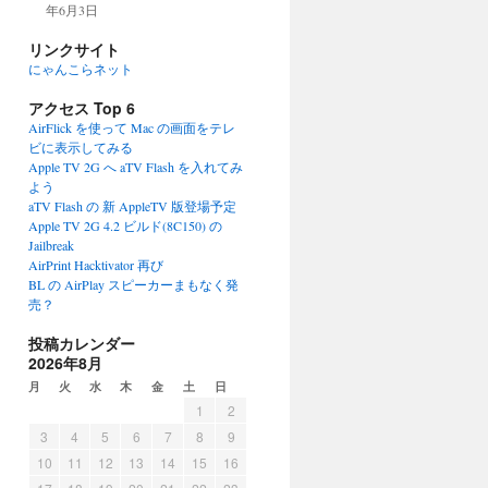
年6月3日
リンクサイト
にゃんこらネット
アクセス Top 6
AirFlick を使って Mac の画面をテレ
ビに表示してみる
Apple TV 2G へ aTV Flash を入れてみ
よう
aTV Flash の 新 AppleTV 版登場予定
Apple TV 2G 4.2 ビルド(8C150) の
Jailbreak
AirPrint Hacktivator 再び
BL の AirPlay スピーカーまもなく発
売？
投稿カレンダー
2026年8月
月
火
水
木
金
土
日
1
2
3
4
5
6
7
8
9
10
11
12
13
14
15
16