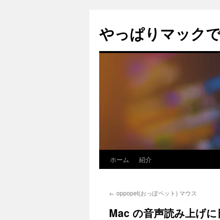
コ
ン
やっぱりマック
テ
ン
ツ
へ
ス
キ
ッ
プ
ホーム
紹介
←
oppopet(おっぽペット) マウス
Mac の音声読み上げに