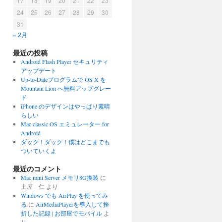
17
18
19
20
21
22
23
24
25
26
27
28
29
30
31
« 2月
最近の投稿
Android Flash Player セキュリティ
アップデート
Up-to-Dateプログラムで OS X を
Mountain Lion へ無料アップグレー
ド
iPhone のデザインはやっぱり素晴
らしい
Mac classic OS エミュレーター for
Android
ダック！ダック！僕はどこまでも
ついていくよ
最近のコメント
Mac mini Server メモリ8G換装
に
土屋 仁
より
Windows でも AirPlay を使ってみ
る
に
AirMediaPlayerを導入して挫
折した記録 | お部屋でモバイル
よ