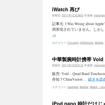
iWatch 再び
投稿日:
2011年12月28日
作成者:
macman
記事元: I Was Wrong about
局実現されていません。しかし、Sir
→
カテゴリー:
Concept
,
iOSDevice
,
Mobile
,
中華製腕時計携帯 Void
投稿日:
2011年10月21日
作成者:
macman
販売: Void – Quad Band Touchscree
存知？ChinaVasion …
続きを読
カテゴリー:
Gadgets
,
Mobile
,
Watch（cloc
iPod nano 時計だ