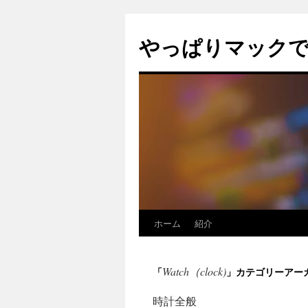
コ
ン
やっぱりマック
テ
ン
ツ
へ
ス
キ
ッ
プ
ホーム
紹介
Watch（clock)
「
」カテゴリーアー
時計全般