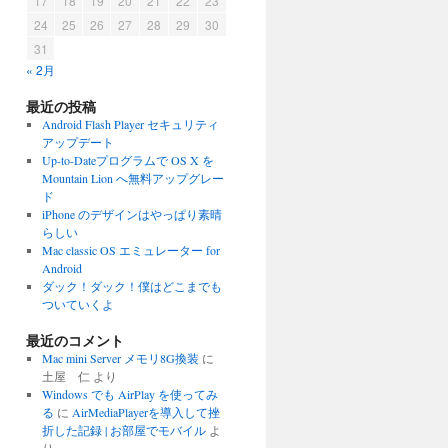
17
18
19
20
21
22
23
24
25
26
27
28
29
30
31
« 2月
最近の投稿
Android Flash Player セキュリティ
アップデート
Up-to-Dateプログラムで OS X を
Mountain Lion へ無料アップグレー
ド
iPhone のデザインはやっぱり素晴
らしい
Mac classic OS エミュレーター for
Android
ダック！ダック！僕はどこまでも
ついていくよ
最近のコメント
Mac mini Server メモリ8G換装
に
土屋 仁
より
Windows でも AirPlay を使ってみ
る
に
AirMediaPlayerを導入して挫
折した記録 | お部屋でモバイル
よ