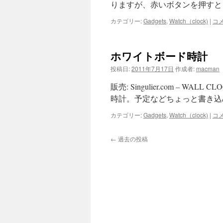
りますが、赤いボタンを押すと 
カテゴリー:
Gadgets
,
Watch（clock)
|
コ
ホワイトボード時計
投稿日:
2011年7月17日
作成者:
macman
販売: Singulier.com – WA
時計。予定などちょっと書き込めます。
カテゴリー:
Gadgets
,
Watch（clock)
|
コ
←
過去の投稿