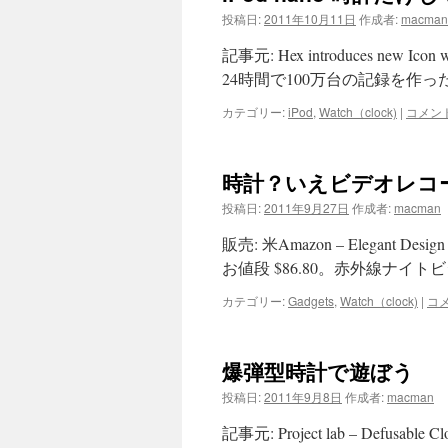
投稿日:
2011年10月11日
作成者:
macman
記事元: Hex introduces new Icon
24時間で100万台の記録を作
カテゴリー:
iPod
,
Watch（clock)
|
コメン
時計？いえビデオレコ
投稿日:
2011年9月27日
作成者:
macman
販売: 米Amazon – Elegant Des
お値段 $86.80。赤外線ナイトビジ
カテゴリー:
Gadgets
,
Watch（clock)
|
コ
爆弾型時計で遊ぼう
投稿日:
2011年9月8日
作成者:
macman
記事元: Project lab – Defusa