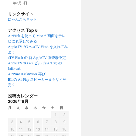
年6月3日
リンクサイト
にゃんこらネット
アクセス Top 6
AirFlick を使って Mac の画面をテレ
ビに表示してみる
Apple TV 2G へ aTV Flash を入れてみ
よう
aTV Flash の 新 AppleTV 版登場予定
Apple TV 2G 4.2 ビルド(8C150) の
Jailbreak
AirPrint Hacktivator 再び
BL の AirPlay スピーカーまもなく発
売？
投稿カレンダー
2026年8月
月
火
水
木
金
土
日
1
2
3
4
5
6
7
8
9
10
11
12
13
14
15
16