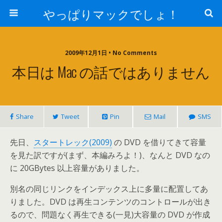
やっぱりマックでしょ！
2009年12月1日 • No Comments
本日は Mac の話ではありません
Share
Tweet
Pin
Mail
SMS
先日、
スタートレック(2009)
の DVD を借りてきて容量
を見た訳ですが(まず、本編みろよ！)、なんと DVD なの
に 20GBytes 以上容量がありました。
別名の同じリンクをインデックス上に多量に配置してあ
りました。DVD は再生コンテンツのコントロールが出き
るので、問題なく再生できる(一見)大容量の DVD が作成