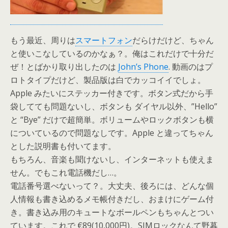
もう最近、周りは
スマートフォン
だらけだけど、ちゃん
と使いこなしているのかなぁ？。俺はこれだけで十分だ
ぜ！とばかり取り出したのは
John’s Phone
. 動画のはプ
ロトタイプだけど、製品版は白でカッコイイでしょ。
Apple みたいにステッカー付きです。ボタン式だから手
袋してても問題ないし、ボタンも ダイヤル以外、”Hello”
と “Bye” だけで超簡単。ボリュームやロックボタンも横
についているので問題なしです。Apple と違ってちゃん
とした説明書も付いてます。
もちろん、音楽も聞けないし、インターネットも使えま
せん。でもこれ電話機だし…。
電話番号選べないって？。大丈夫、後ろには、どんな個
人情報も書き込めるメモ帳付きだし、おまけにゲーム付
き。書き込み用のキュートなボールペンもちゃんとつい
ています。これで €89(10,000円)。SIMロックなんて野暮