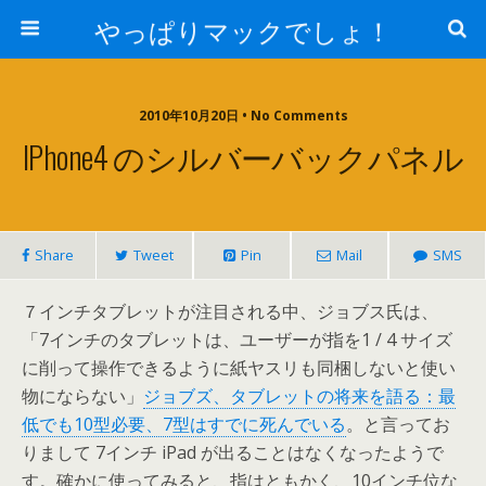
やっぱりマックでしょ！
2010年10月20日 • No Comments
IPhone4 のシルバーバックパネル
Share
Tweet
Pin
Mail
SMS
７インチタブレットが注目される中、ジョブス氏は、
「7インチのタブレットは、ユーザーが指を1 / 4 サイズ
に削って操作できるように紙ヤスリも同梱しないと使い
物にならない」
ジョブズ、タブレットの将来を語る：最
低でも10型必要、7型はすでに死んでいる
。と言ってお
りまして 7インチ iPad が出ることはなくなったようで
す。確かに使ってみると、指はともかく、10インチ位な