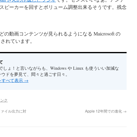
スピーカーを回すとボリューム調整出来るそうです。残念
などの動画コンテンツが見られるようになる Maicrosoft の
されています。
て
しょ！と言いながらも、Windows や Linux も使ういい加減な
クラウドを夢見て、悶々と過ごす日々。
稿をすべて表示
→
リンク
e 形式のファイル出力に対
Apple 12年間での進化
→