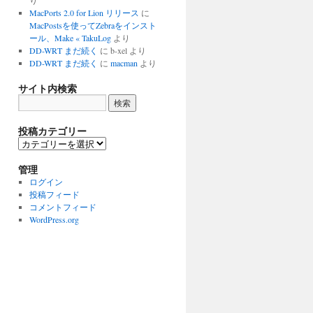
り
MacPorts 2.0 for Lion リリース
に
MacPostsを使ってZebraをインスト
ール、Make « TakuLog
より
DD-WRT まだ続く
に
b-xel
より
DD-WRT まだ続く
に
macman
より
サイト内検索
投稿カテゴリー
投
稿
カ
管理
テ
ログイン
ゴ
投稿フィード
リ
コメントフィード
ー
WordPress.org