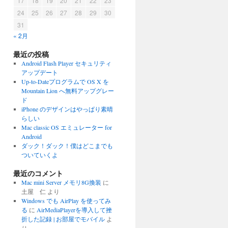
17
18
19
20
21
22
23
24
25
26
27
28
29
30
31
« 2月
最近の投稿
Android Flash Player セキュリティ
アップデート
Up-to-Dateプログラムで OS X を
Mountain Lion へ無料アップグレー
ド
iPhone のデザインはやっぱり素晴
らしい
Mac classic OS エミュレーター for
Android
ダック！ダック！僕はどこまでも
ついていくよ
最近のコメント
Mac mini Server メモリ8G換装
に
土屋 仁
より
Windows でも AirPlay を使ってみ
る
に
AirMediaPlayerを導入して挫
折した記録 | お部屋でモバイル
よ