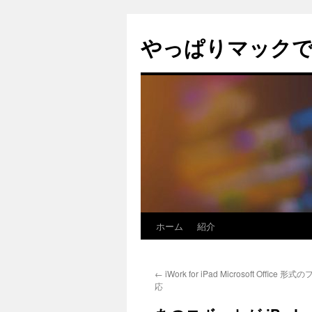
コ
ン
やっぱりマック
テ
ン
ツ
へ
ス
キ
ッ
プ
ホーム
紹介
←
iWork for iPad Microsoft Offic
応