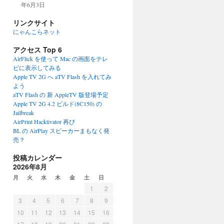
年6月3日
リンクサイト
にゃんこらネット
アクセス Top 6
AirFlick を使って Mac の画面をテレ
ビに表示してみる
Apple TV 2G へ aTV Flash を入れてみ
よう
aTV Flash の 新 AppleTV 版登場予定
Apple TV 2G 4.2 ビルド(8C150) の
Jailbreak
AirPrint Hacktivator 再び
BL の AirPlay スピーカーまもなく発
売？
投稿カレンダー
2026年8月
月
火
水
木
金
土
日
1
2
3
4
5
6
7
8
9
10
11
12
13
14
15
16