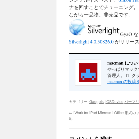
ナを回すことでチューニング。
ながら一品物。非売品です。
GyaO 
Silverlight 4.0.50826.0
がリリース
macman につい
やっぱりマックで
管理人。 IT 
macman の投
カテゴリー:
Gadgets
,
iOSDevice
パーマ
←
iWork for iPad Microsoft Offic
応
コメントを残す