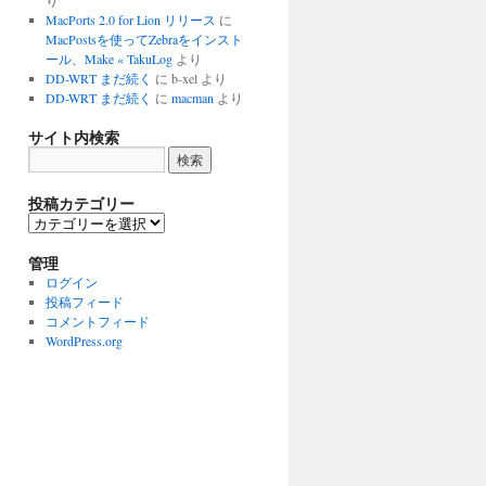
り
MacPorts 2.0 for Lion リリース
に
MacPostsを使ってZebraをインスト
ール、Make « TakuLog
より
DD-WRT まだ続く
に
b-xel
より
DD-WRT まだ続く
に
macman
より
サイト内検索
投稿カテゴリー
投
稿
カ
管理
テ
ログイン
ゴ
投稿フィード
リ
コメントフィード
ー
WordPress.org