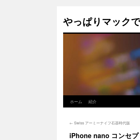
コ
ン
やっぱりマック
テ
ン
ツ
へ
ス
キ
ッ
プ
ホーム
紹介
←
Swiss アーミーナイフ石器時代版
iPhone nano コン