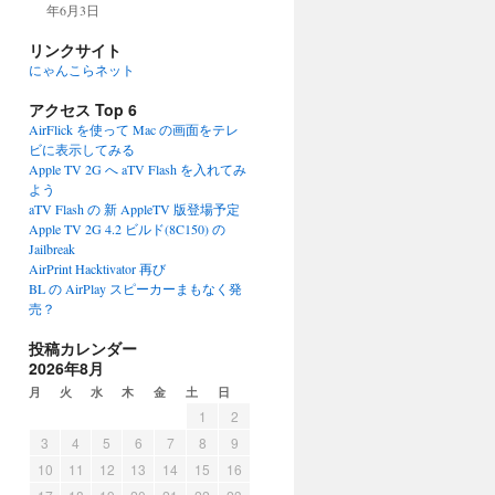
年6月3日
リンクサイト
にゃんこらネット
アクセス Top 6
AirFlick を使って Mac の画面をテレ
ビに表示してみる
Apple TV 2G へ aTV Flash を入れてみ
よう
aTV Flash の 新 AppleTV 版登場予定
Apple TV 2G 4.2 ビルド(8C150) の
Jailbreak
AirPrint Hacktivator 再び
BL の AirPlay スピーカーまもなく発
売？
投稿カレンダー
2026年8月
月
火
水
木
金
土
日
1
2
3
4
5
6
7
8
9
10
11
12
13
14
15
16