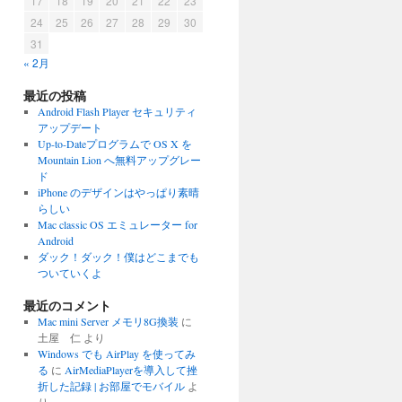
17
18
19
20
21
22
23
24
25
26
27
28
29
30
31
« 2月
最近の投稿
Android Flash Player セキュリティ
アップデート
Up-to-Dateプログラムで OS X を
Mountain Lion へ無料アップグレー
ド
iPhone のデザインはやっぱり素晴
らしい
Mac classic OS エミュレーター for
Android
ダック！ダック！僕はどこまでも
ついていくよ
最近のコメント
Mac mini Server メモリ8G換装
に
土屋 仁
より
Windows でも AirPlay を使ってみ
る
に
AirMediaPlayerを導入して挫
折した記録 | お部屋でモバイル
よ