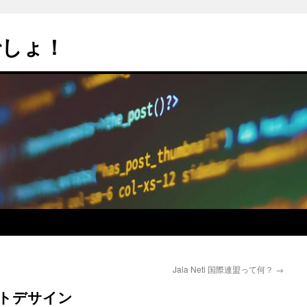
でしょ！
Jala Neti 国際連盟って何？
→
セプトデサイン