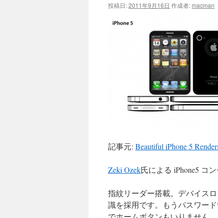
投稿日:
2011年9月16日
作成者:
macman
記事元:
Beautiful iPhone 5 Rende
Zeki Ozek
氏による iPhone5 
指紋リーダー搭載。デバイスロ
識を採用です。もうパスワード
でホームボタンもいりません。