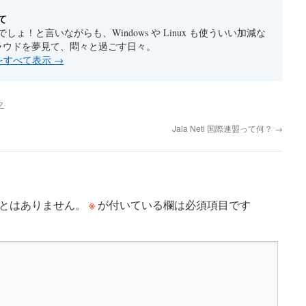
て
しょ！と言いながらも、Windows や Linux も使ういい加減な
クラウドを夢見て、悶々と過ごす日々。
稿をすべて表示
→
ク
Jala Neti 国際連盟って何？
→
※
とはありません。
が付いている欄は必須項目です