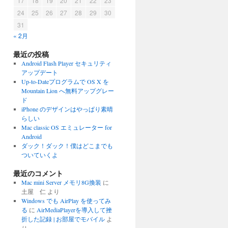
17
18
19
20
21
22
23
24
25
26
27
28
29
30
31
« 2月
最近の投稿
Android Flash Player セキュリティ
アップデート
Up-to-Dateプログラムで OS X を
Mountain Lion へ無料アップグレー
ド
iPhone のデザインはやっぱり素晴
らしい
Mac classic OS エミュレーター for
Android
ダック！ダック！僕はどこまでも
ついていくよ
最近のコメント
Mac mini Server メモリ8G換装
に
土屋 仁
より
Windows でも AirPlay を使ってみ
る
に
AirMediaPlayerを導入して挫
折した記録 | お部屋でモバイル
よ