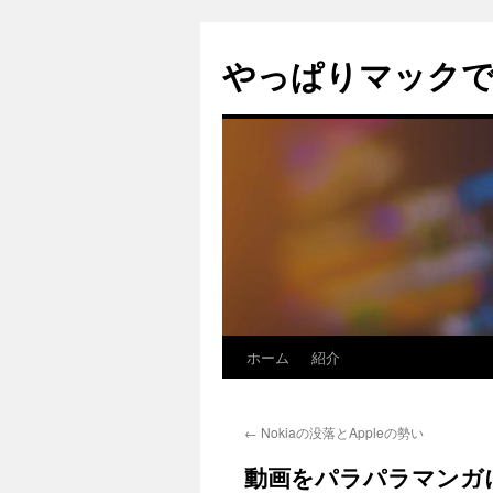
コ
ン
やっぱりマック
テ
ン
ツ
へ
ス
キ
ッ
プ
ホーム
紹介
←
Nokiaの没落とAppleの勢い
動画をパラパラマンガ