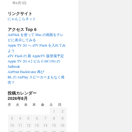
年6月3日
リンクサイト
にゃんこらネット
アクセス Top 6
AirFlick を使って Mac の画面をテレ
ビに表示してみる
Apple TV 2G へ aTV Flash を入れてみ
よう
aTV Flash の 新 AppleTV 版登場予定
Apple TV 2G 4.2 ビルド(8C150) の
Jailbreak
AirPrint Hacktivator 再び
BL の AirPlay スピーカーまもなく発
売？
投稿カレンダー
2026年8月
月
火
水
木
金
土
日
1
2
3
4
5
6
7
8
9
10
11
12
13
14
15
16