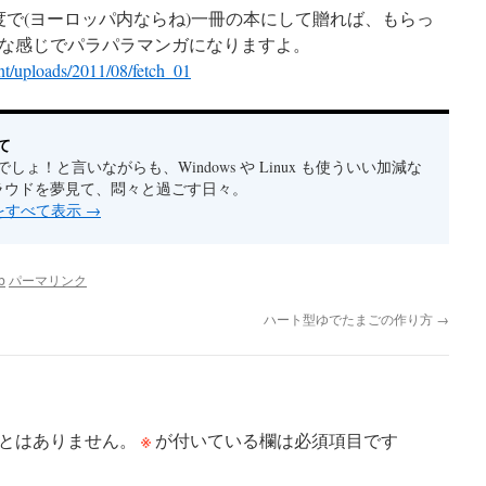
円程度で(ヨーロッパ内ならね)一冊の本にして贈れば、もらっ
な感じでパラパラマンガになりますよ。
nt/uploads/2011/08/fetch_01
て
しょ！と言いながらも、Windows や Linux も使ういい加減な
クラウドを夢見て、悶々と過ごす日々。
稿をすべて表示
→
b
パーマリンク
ハート型ゆでたまごの作り方
→
※
とはありません。
が付いている欄は必須項目です