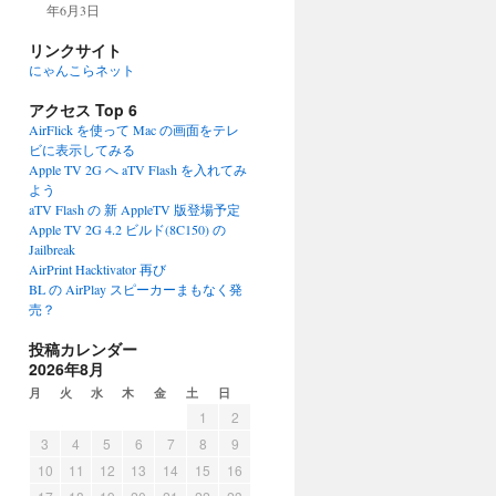
年6月3日
リンクサイト
にゃんこらネット
アクセス Top 6
AirFlick を使って Mac の画面をテレ
ビに表示してみる
Apple TV 2G へ aTV Flash を入れてみ
よう
aTV Flash の 新 AppleTV 版登場予定
Apple TV 2G 4.2 ビルド(8C150) の
Jailbreak
AirPrint Hacktivator 再び
BL の AirPlay スピーカーまもなく発
売？
投稿カレンダー
2026年8月
月
火
水
木
金
土
日
1
2
3
4
5
6
7
8
9
10
11
12
13
14
15
16