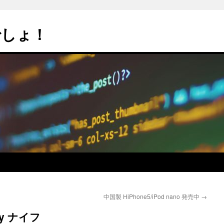
でしょ！
中国製 HiPhone5/iPod nano 発売中
→
my ナイフ