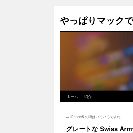
コ
ン
やっぱりマック
テ
ン
ツ
へ
ス
キ
ッ
プ
ホーム
紹介
←
iPhone5 の噂はいろいろですね
グレートな Swiss Ar