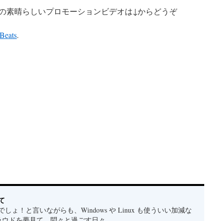
oise Lab の素晴らしいプロモーションビデオは↓からどうぞ
Beats
.
て
しょ！と言いながらも、Windows や Linux も使ういい加減な
クラウドを夢見て、悶々と過ごす日々。