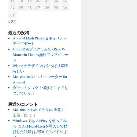
17
18
19
20
21
22
23
24
25
26
27
28
29
30
31
« 2月
最近の投稿
Android Flash Player セキュリティ
アップデート
Up-to-Dateプログラムで OS X を
Mountain Lion へ無料アップグレー
ド
iPhone のデザインはやっぱり素晴
らしい
Mac classic OS エミュレーター for
Android
ダック！ダック！僕はどこまでも
ついていくよ
最近のコメント
Mac mini Server メモリ8G換装
に
土屋 仁
より
Windows でも AirPlay を使ってみ
る
に
AirMediaPlayerを導入して挫
折した記録 | お部屋でモバイル
よ