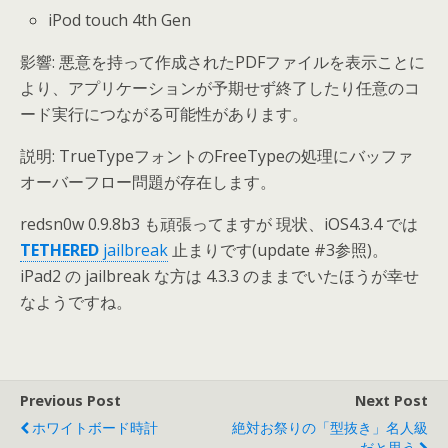
iPod touch 4th Gen
影響: 悪意を持って作成されたPDFファイルを表示ことに
より、アプリケーションが予期せず終了したり任意のコ
ード実行につながる可能性があります。
説明: TrueTypeフォントのFreeTypeの処理にバッファ
オーバーフロー問題が存在します。
redsn0w 0.9.8b3 も頑張ってますが 現状、iOS4.3.4 では
TETHERED
jailbreak
止まりです(update #3参照)。
iPad2 の jailbreak な方は 4.3.3 のままでいたほうが幸せ
なようですね。
Previous Post
Next Post
ホワイトボード時計
絶対お祭りの「型抜き」名人級
だと思う