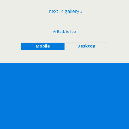
next in gallery »
Back to top
Mobile
Desktop