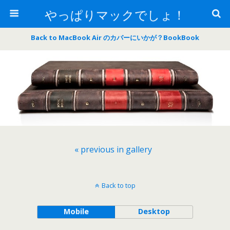
やっぱりマックでしょ！
Back to MacBook Air のカバーにいかが？BookBook
« previous in gallery
Back to top
Mobile
Desktop