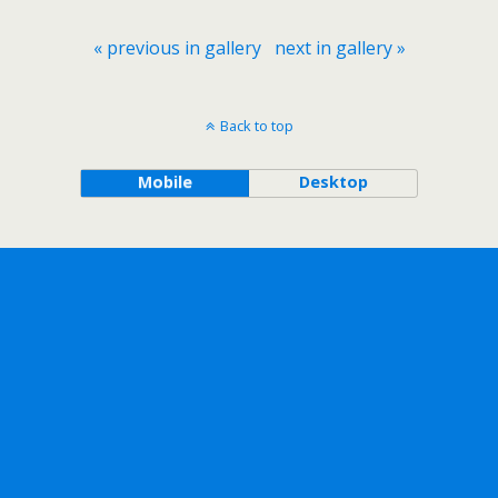
« previous in gallery
next in gallery »
Back to top
Mobile
Desktop