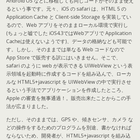
Android OS などに移植しても同じコードがそのまま使え
るという事です。元々、iOS の safari は、HTML 5 の
Application Cache と Client-side Storage を実装してい
るので、Web アプリをそのままローカル環境で実行し
(ちょっと嘘でした iOS4.3ではWebアプリで Application
Cacheは使えないようです)、データの格納なども可能で
す。しかし、そのままでは単なる Web コードなので
App Store で販売する訳にはいきません。そこで、
safari のように web が表示できる UIWebView という表
示領域を起動時に作成するコードを組み込んで、ローカ
ルな HTML5+javascript を UIWebView の中で実行させ
るという手法でアプリケーションを作成したところ、
Apple の審査を無事通過！。販売出来たことからこの手
法が広まりました。
ただし、そのままでは、GPS や、傾きセンサ、カメラ な
どの操作をするためのプログラムを別途、書かなければ
ならないため、開発者が、HTML5+javascript を組み込