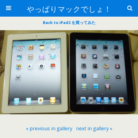
やっぱりマックでしょ！
Back to iPad2 を買ってみた
« previous in gallery
next in gallery »