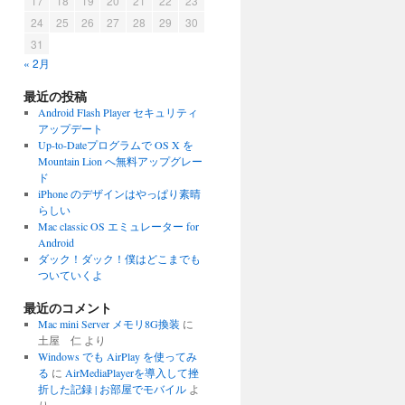
17
18
19
20
21
22
23
24
25
26
27
28
29
30
31
« 2月
最近の投稿
Android Flash Player セキュリティ
アップデート
Up-to-Dateプログラムで OS X を
Mountain Lion へ無料アップグレー
ド
iPhone のデザインはやっぱり素晴
らしい
Mac classic OS エミュレーター for
Android
ダック！ダック！僕はどこまでも
ついていくよ
最近のコメント
Mac mini Server メモリ8G換装
に
土屋 仁
より
Windows でも AirPlay を使ってみ
る
に
AirMediaPlayerを導入して挫
折した記録 | お部屋でモバイル
よ