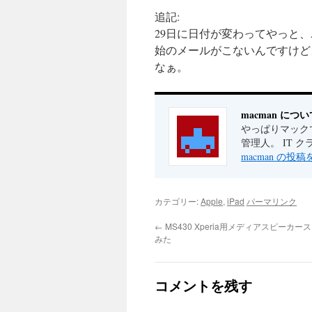
追記:
29日に日付が変わってやっと、A
始のメールがこないんですけど
なぁ。
macman につい
やっぱりマックで
管理人。 IT 
macman の投
カテゴリー:
Apple
,
iPad
パーマリンク
←
MS430 Xperia用メディアスピーカ
みた
コメントを残す