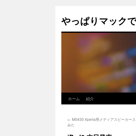
コ
ン
やっぱりマック
テ
ン
ツ
へ
ス
キ
ッ
プ
ホーム
紹介
←
MS430 Xperia用メディアスピーカ
みた