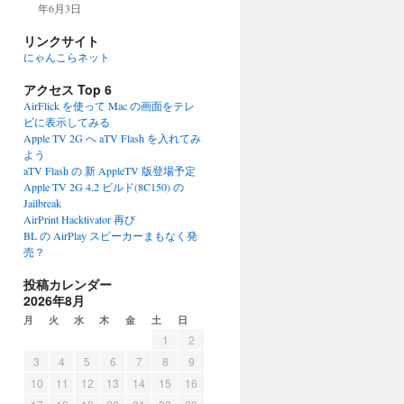
年6月3日
リンクサイト
にゃんこらネット
アクセス Top 6
AirFlick を使って Mac の画面をテレ
ビに表示してみる
Apple TV 2G へ aTV Flash を入れてみ
よう
aTV Flash の 新 AppleTV 版登場予定
Apple TV 2G 4.2 ビルド(8C150) の
Jailbreak
AirPrint Hacktivator 再び
BL の AirPlay スピーカーまもなく発
売？
投稿カレンダー
2026年8月
月
火
水
木
金
土
日
1
2
3
4
5
6
7
8
9
10
11
12
13
14
15
16