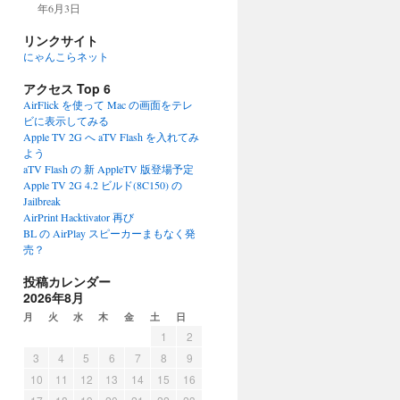
年6月3日
リンクサイト
にゃんこらネット
アクセス Top 6
AirFlick を使って Mac の画面をテレ
ビに表示してみる
Apple TV 2G へ aTV Flash を入れてみ
よう
aTV Flash の 新 AppleTV 版登場予定
Apple TV 2G 4.2 ビルド(8C150) の
Jailbreak
AirPrint Hacktivator 再び
BL の AirPlay スピーカーまもなく発
売？
投稿カレンダー
2026年8月
月
火
水
木
金
土
日
1
2
3
4
5
6
7
8
9
10
11
12
13
14
15
16