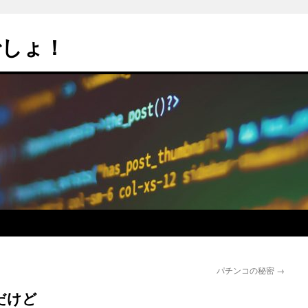
でしょ！
パチンコの秘密
→
だけど