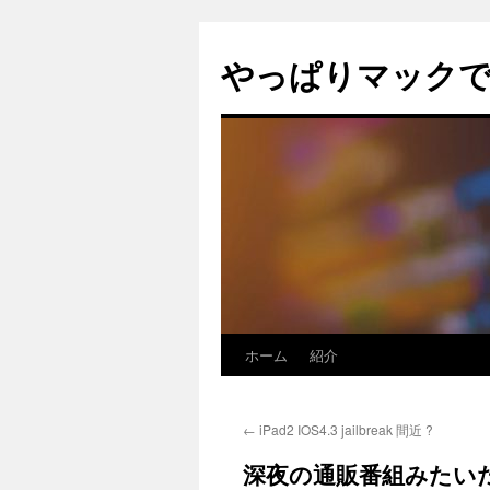
コ
ン
やっぱりマック
テ
ン
ツ
へ
ス
キ
ッ
プ
ホーム
紹介
←
iPad2 IOS4.3 jailbreak 間近 ?
深夜の通販番組みたい