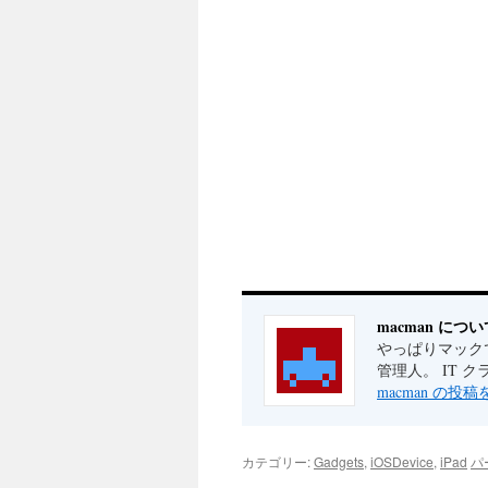
macman につい
やっぱりマックで
管理人。 IT 
macman の投
カテゴリー:
Gadgets
,
iOSDevice
,
iPad
パ