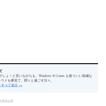
て
しょ！と言いながらも、Windows や Linux も使ういい加減な
クラウドを夢見て、悶々と過ごす日々。
稿をすべて表示
→
ーマリンク