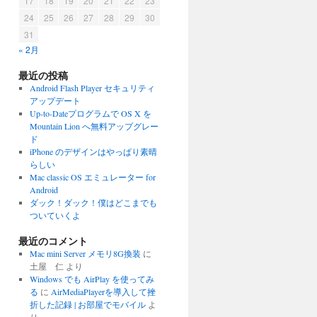
17
18
19
20
21
22
23
24
25
26
27
28
29
30
31
« 2月
最近の投稿
Android Flash Player セキュリティ
アップデート
Up-to-Dateプログラムで OS X を
Mountain Lion へ無料アップグレー
ド
iPhone のデザインはやっぱり素晴
らしい
Mac classic OS エミュレーター for
Android
ダック！ダック！僕はどこまでも
ついていくよ
最近のコメント
Mac mini Server メモリ8G換装
に
土屋 仁
より
Windows でも AirPlay を使ってみ
る
に
AirMediaPlayerを導入して挫
折した記録 | お部屋でモバイル
よ