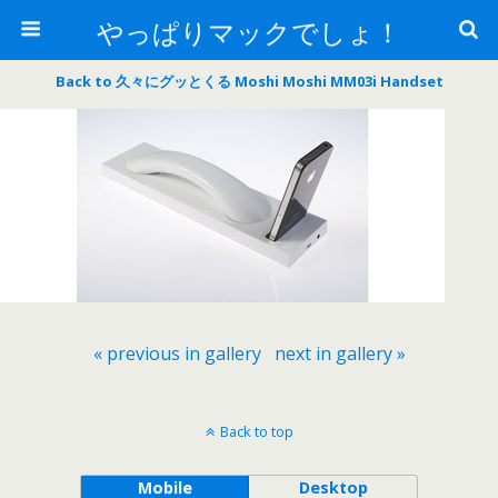
やっぱりマックでしょ！
Back to 久々にグッとくる Moshi Moshi MM03i Handset
« previous in gallery
next in gallery »
Back to top
Mobile
Desktop