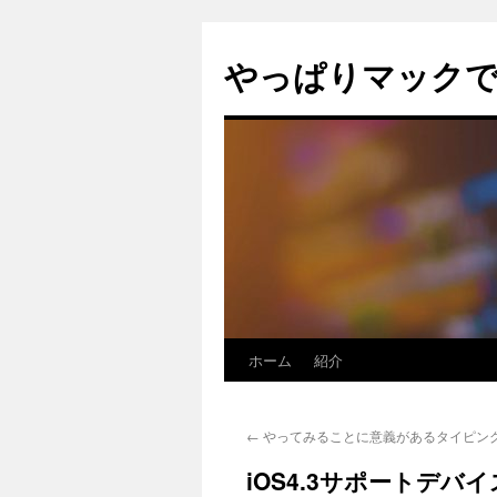
コ
ン
やっぱりマック
テ
ン
ツ
へ
ス
キ
ッ
プ
ホーム
紹介
←
やってみることに意義があるタイピン
iOS4.3サポートデバ