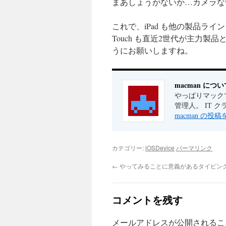
まあしょうがないか…カメラな
これで、iPad も他の製品ライン
Touch も直近2世代が主力製品
うにお願いしますね。
macman につい
やっぱりマックで
管理人。 IT 
macman の投
カテゴリー:
iOSDevice
パーマリンク
←
やってみることに意義があるタイピン
コメントを残す
メールアドレスが公開されるこ