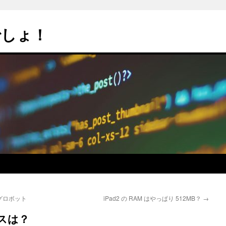
でしょ！
グロボット
iPad2 の RAM はやっぱり 512MB？
→
イスは？