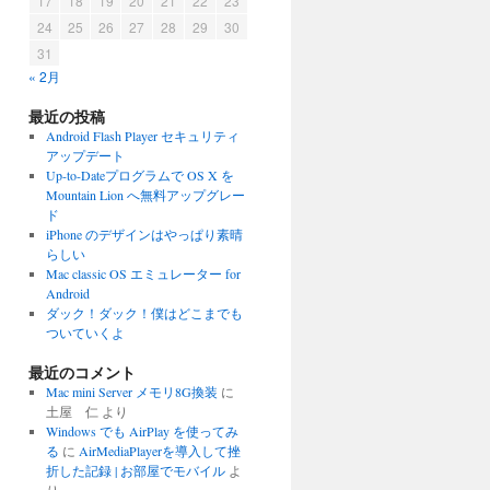
17
18
19
20
21
22
23
24
25
26
27
28
29
30
31
« 2月
最近の投稿
Android Flash Player セキュリティ
アップデート
Up-to-Dateプログラムで OS X を
Mountain Lion へ無料アップグレー
ド
iPhone のデザインはやっぱり素晴
らしい
Mac classic OS エミュレーター for
Android
ダック！ダック！僕はどこまでも
ついていくよ
最近のコメント
Mac mini Server メモリ8G換装
に
土屋 仁
より
Windows でも AirPlay を使ってみ
る
に
AirMediaPlayerを導入して挫
折した記録 | お部屋でモバイル
よ