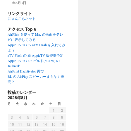
年6月3日
リンクサイト
にゃんこらネット
アクセス Top 6
AirFlick を使って Mac の画面をテレ
ビに表示してみる
Apple TV 2G へ aTV Flash を入れてみ
よう
aTV Flash の 新 AppleTV 版登場予定
Apple TV 2G 4.2 ビルド(8C150) の
Jailbreak
AirPrint Hacktivator 再び
BL の AirPlay スピーカーまもなく発
売？
投稿カレンダー
2026年8月
月
火
水
木
金
土
日
1
2
3
4
5
6
7
8
9
10
11
12
13
14
15
16