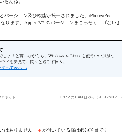
いもんね。
とバージョン及び機能が統一されました。iPhone/iPod
となります。AppleTV2 のバージョンをこっそり上げないよ
て
しょ！と言いながらも、Windows や Linux も使ういい加減な
クラウドを夢見て、悶々と過ごす日々。
稿をすべて表示
→
グロボット
iPad2 の RAM はやっぱり 512MB？
→
※
とはありません。
が付いている欄は必須項目です