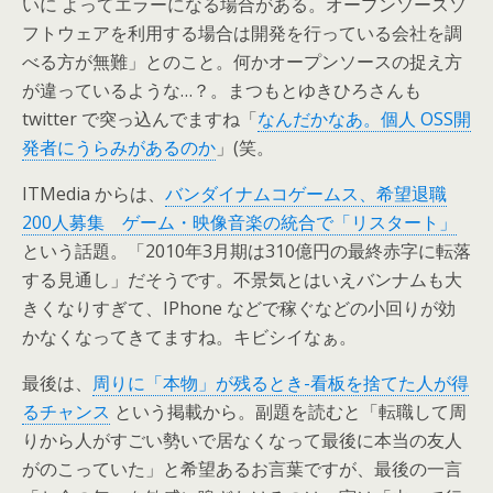
いに よってエラーになる場合がある。オープンソースソ
フトウェアを利用する場合は開発を行っている会社を調
べる方が無難」とのこと。何かオープンソースの捉え方
が違っているような…？。まつもとゆきひろさんも
twitter で突っ込んでますね「
なんだかなあ。個人 OSS開
発者にうらみがあるのか
」(笑。
ITMedia からは、
バンダイナムコゲームス、希望退職
200人募集 ゲーム・映像音楽の統合で「リスタート」
という話題。「2010年3月期は310億円の最終赤字に転落
する見通し」だそうです。不景気とはいえバンナムも大
きくなりすぎて、IPhone などで稼ぐなどの小回りが効
かなくなってきてますね。キビシイなぁ。
最後は、
周りに「本物」が残るとき-看板を捨てた人が得
るチャンス
という掲載から。副題を読むと「転職して周
りから人がすごい勢いで居なくなって最後に本当の友人
がのこっていた」と希望あるお言葉ですが、最後の一言