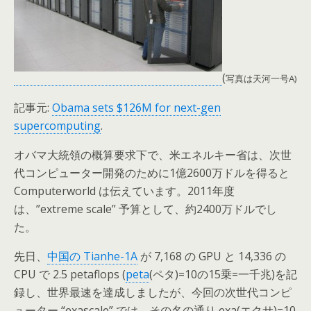
(
写真は天河一号A)
記事元:
Obama sets $126M for next-gen
supercomputing
.
オバマ大統領の概算要求下で、米エネルキー省は、次世
代コンピューター開発のために1億2600万ドルを得ると
Computerworld は伝えています。2011年度
は、”extreme scale” 予算として、約2400万ドルでし
た。
先日、
中国の Tianhe-1A
が 7,168 の GPU と 14,336 の
CPU で 2.5 petaflops (
peta
(ペタ)=10の15乗=一千兆)を記
録し、世界最速を達成しましたが、今回の次世代コンピ
ューター “exascale” では、その名の通り exa(エクサ)=10