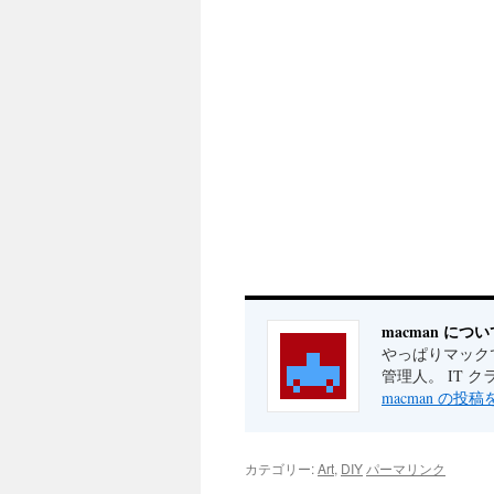
macman につい
やっぱりマックで
管理人。 IT 
macman の投
カテゴリー:
Art
,
DIY
パーマリンク