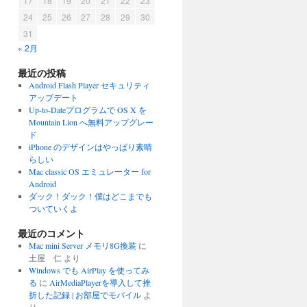
17
18
19
20
21
22
23
24
25
26
27
28
29
30
31
« 2月
最近の投稿
Android Flash Player セキュリティ
アップデート
Up-to-Dateプログラムで OS X を
Mountain Lion へ無料アップグレー
ド
iPhone のデザインはやっぱり素晴
らしい
Mac classic OS エミュレーター for
Android
ダック！ダック！僕はどこまでも
ついていくよ
最近のコメント
Mac mini Server メモリ8G換装
に
土屋 仁
より
Windows でも AirPlay を使ってみ
る
に
AirMediaPlayerを導入して挫
折した記録 | お部屋でモバイル
よ