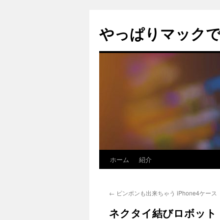
コ
ン
やっぱりマック
テ
ン
ツ
へ
ス
キ
ッ
プ
ホーム
紹介
←
ピンポンも出来ちゃう iPhone4ケース
ネクタイ結びロボット