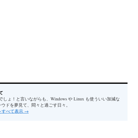
て
しょ！と言いながらも、Windows や Linux も使ういい加減な
クラウドを夢見て、悶々と過ごす日々。
稿をすべて表示
→