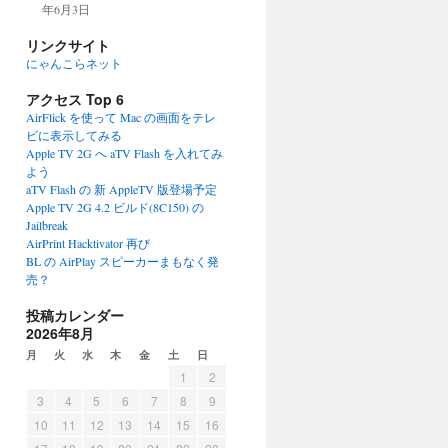
年6月3日
リンクサイト
にゃんこらネット
アクセス Top 6
AirFlick を使って Mac の画面をテレ
ビに表示してみる
Apple TV 2G へ aTV Flash を入れてみ
よう
aTV Flash の 新 AppleTV 版登場予定
Apple TV 2G 4.2 ビルド(8C150) の
Jailbreak
AirPrint Hacktivator 再び
BL の AirPlay スピーカーまもなく発
売？
投稿カレンダー
2026年8月
月
火
水
木
金
土
日
1
2
3
4
5
6
7
8
9
10
11
12
13
14
15
16