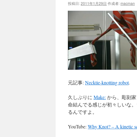
投稿日:
2011年1月29日
作成者:
macman
元記事:
Necktie-knotting robot
.
久しぶりに
Make:
から、彫刻家 S
命結んでる感じが初々しいな。
るんですよ。
YouTube:
Why Knot? – A kinetic sc