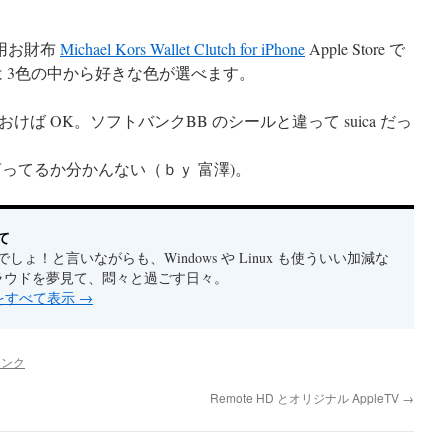
e用お財布
Michael Kors Wallet Clutch for iPhone
Apple Store で
。色は 3色の中から好きな色が選べます。
ば OK。ソフトバンクBB のシールと違って suica だっ
ってるか分かんない（ｂｙ 富澤)。
て
しょ！と言いながらも、Windows や Linux も使ういい加減な
クラウドを夢見て、悶々と過ごす日々。
稿をすべて表示
→
リンク
Remote HD とオリジナル AppleTV
→