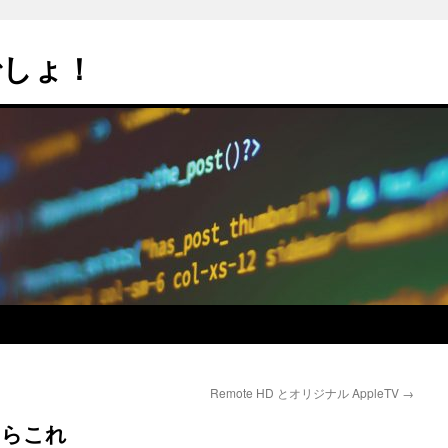
でしょ！
Remote HD とオリジナル AppleTV
→
ならこれ