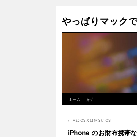
コ
ン
やっぱりマック
テ
ン
ツ
へ
ス
キ
ッ
プ
ホーム
紹介
←
Mac OS X は危ない OS
iPhone のお財布携帯