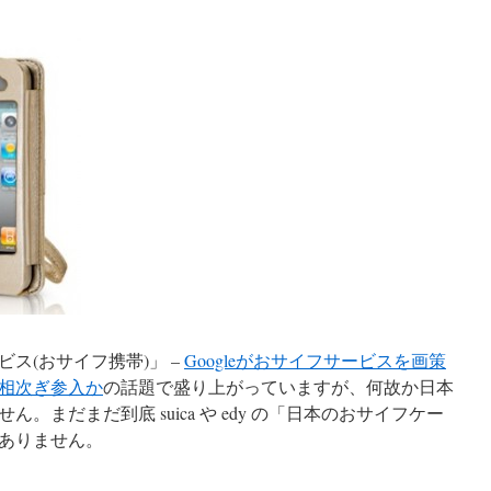
ス(おサイフ携帯)」 –
Googleがおサイフサービスを画策
相次ぎ参入か
の話題で盛り上がっていますが、何故か日本
。まだまだ到底 suica や edy の「日本のおサイフケー
ありません。