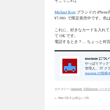
そこでこれ↓
Michael Kors
ブランドの iPhon
¥7,980- で限定発売中です
これに、好きなカードを入れておけ
て OK です。
電話するとき？… ちょっと何言
macman につい
やっぱりマックで
管理人。 IT 
macman の投
カテゴリー:
Gadgets
,
iOSDevice
パーマ
←
Mac OS X は危ない OS