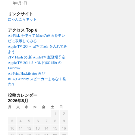
年6月3日
リンクサイト
にゃんこらネット
アクセス Top 6
AirFlick を使って Mac の画面をテレ
ビに表示してみる
Apple TV 2G へ aTV Flash を入れてみ
よう
aTV Flash の 新 AppleTV 版登場予定
Apple TV 2G 4.2 ビルド(8C150) の
Jailbreak
AirPrint Hacktivator 再び
BL の AirPlay スピーカーまもなく発
売？
投稿カレンダー
2026年8月
月
火
水
木
金
土
日
1
2
3
4
5
6
7
8
9
10
11
12
13
14
15
16