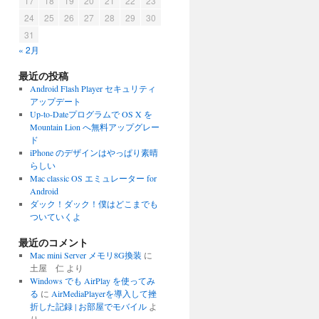
17
18
19
20
21
22
23
24
25
26
27
28
29
30
31
« 2月
最近の投稿
Android Flash Player セキュリティ
アップデート
Up-to-Dateプログラムで OS X を
Mountain Lion へ無料アップグレー
ド
iPhone のデザインはやっぱり素晴
らしい
Mac classic OS エミュレーター for
Android
ダック！ダック！僕はどこまでも
ついていくよ
最近のコメント
Mac mini Server メモリ8G換装
に
土屋 仁
より
Windows でも AirPlay を使ってみ
る
に
AirMediaPlayerを導入して挫
折した記録 | お部屋でモバイル
よ